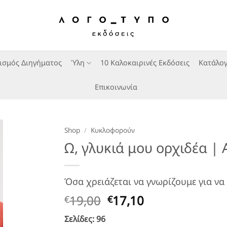
ισμός Διηγήματος
Ύλη
10 Καλοκαιρινές Εκδόσεις
Κατάλογ
Επικοινωνία
Shop
/
Κυκλοφορούν
Ω, γλυκιά μου ορχιδέα |
Όσα χρειάζεται να γνωρίζουμε για ν
Original
Η
19,00
17,10
€
€
price
τρέχουσα
Σελίδες: 96
was:
τιμή