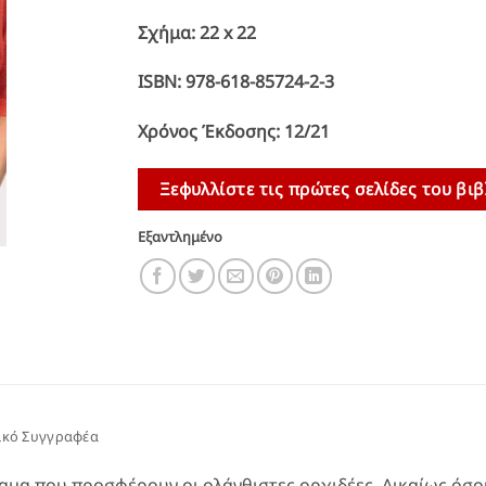
€19,00.
είναι:
Σχήμα: 22 x 22
€17,10.
ISBN: 978-618-85724-2-3
Χρόνος Έκδοσης: 12/21
Ξεφυλλίστε τις πρώτες σελίδες του βιβ
Εξαντλημένο
ικό Συγγραφέα
έαμα που προσφέρουν οι ολάνθιστες ορχιδέες. Δικαίως όσο