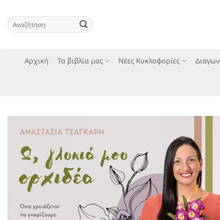
Skip
to
Αναζήτηση
content
για:
Αρχική
Τα βιβλία μας
Νέες Κυκλοφορίες
Διαγων