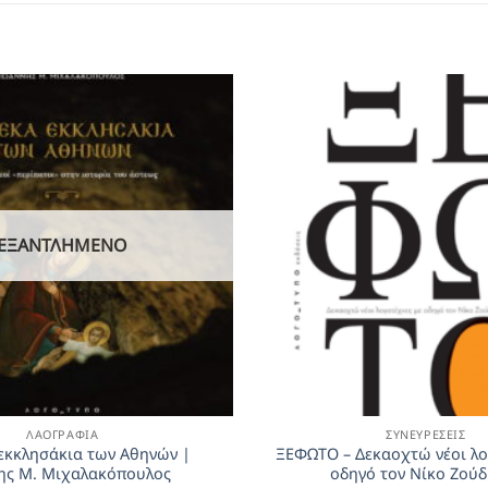
ΕΞΑΝΤΛΗΜΈΝΟ
ΛΑΟΓΡΑΦΊΑ
ΣΥΝΕΥΡΈΣΕΙΣ
εκκλησάκια των Αθηνών |
ΞΕΦΩΤΟ – Δεκαοχτώ νέοι λο
ης Μ. Μιχαλακόπουλος
οδηγό τον Νίκο Ζού