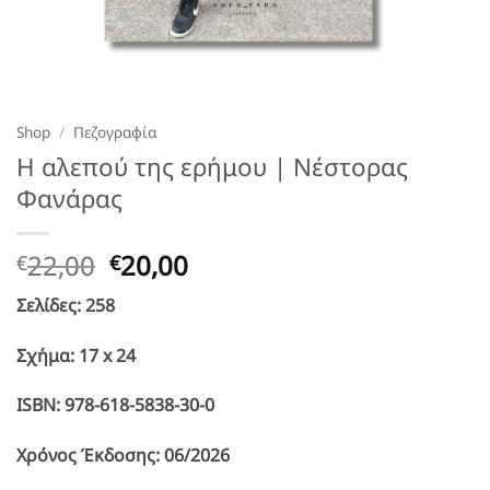
Shop
/
Πεζογραφία
H αλεπού της ερήμου | Νέστορας
Φανάρας
Original
Η
22,00
20,00
€
€
price
τρέχουσα
Σελίδες: 258
was:
τιμή
€22,00.
είναι:
Σχήμα: 17 x 24
€20,00.
ISBN: 978-618-5838-30-0
Χρόνος Έκδοσης: 06/2026