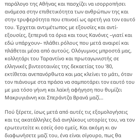
παράλογο της Αθήνας και πασχίζει να ισορροπήσει
ανάμεσα στην επιθετικότητα των ανθρώπων της και
στην τρυφερότητα που επινοεί ως αρετή για τον εαυτό
του. Έρχεται αντιμέτωπος με εξουσίες και αντί-
εξουσίες, ξεπερνά τα όρια και τους Κανόνες –γιατί και
εδώ υπάρχουν– πλάθει ρόλους που μετά αναιρεί και
πλάθεται μέσα από αυτούς. Ολόγυμνος μπροστά μας,
κολλητάρι του Ταραντίνο και πρωταγωνιστής σε
ελληνικές βιντεοταινίες της δεκαετίας του ’80,
εκτίθεται ανεπανόρθωτα και μας κλείνει το μάτι, όταν
τον πιάνουμε στα πράσα να σαμποτάρει τον εαυτό του
με μια τόσο γήινη και λαϊκή αφήγηση που θυμίζει
Μακρυγιάννη και Σπεράντζα Βρανά μαζί…
Πού ξέρετε, ίσως μετά από αυτές τις εξομολογήσεις
και τις ακατάλληλες διά ανηλίκους ιστορίες του, να τον
ερωτευτείτε κι εσείς όσο εμείς. Και ακόμη κι αν
διαφωνήσετε μαζί του, ένα είναι σίγουρο, πως θα