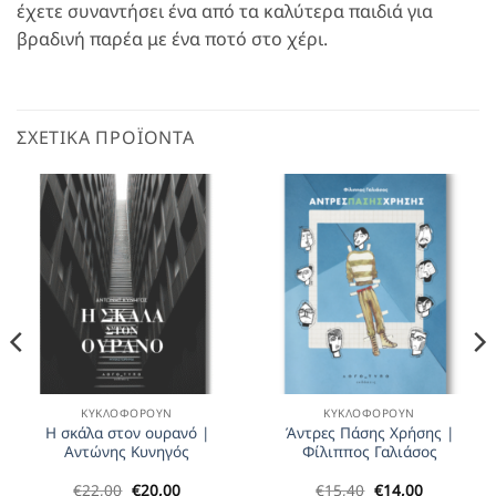
έχετε συναντήσει ένα από τα καλύτερα παιδιά για
βραδινή παρέα με ένα ποτό στο χέρι.
ΣΧΕΤΙΚΆ ΠΡΟΪΌΝΤΑ
ΚΥΚΛΟΦΟΡΟΎΝ
ΚΥΚΛΟΦΟΡΟΎΝ
Η σκάλα στον ουρανό |
Άντρες Πάσης Χρήσης |
Αντώνης Κυνηγός
Φίλιππος Γαλιάσος
Original
Η
Original
Η
€
22,00
€
20,00
€
15,40
€
14,00