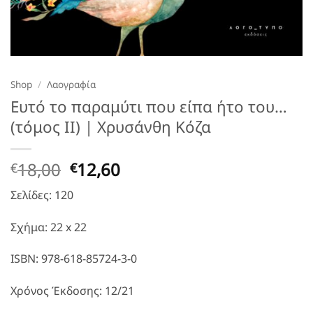
Shop
/
Λαογραφία
Ευτό το παραμύτι που είπα ήτο του…
(τόμος ΙΙ) | Χρυσάνθη Κόζα
Original
Η
18,00
12,60
€
€
price
τρέχουσα
Σελίδες: 120
was:
τιμή
€18,00.
είναι:
Σχήμα: 22 x 22
€12,60.
ISBN: 978-618-85724-3-0
Χρόνος Έκδοσης: 12/21