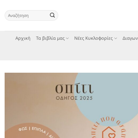
Skip
to
Αναζήτηση
content
για:
Αρχική
Τα βιβλία μας
Νέες Κυκλοφορίες
Διαγων