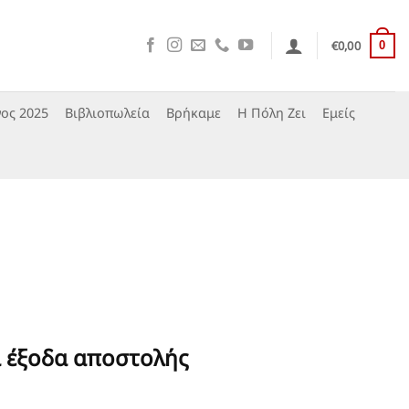
€
0,00
0
ος 2025
Βιβλιοπωλεία
Βρήκαμε
Η Πόλη Ζει
Εμείς
α έξοδα αποστολής