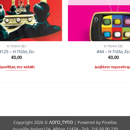
Η ΠΌΛΗ ΖΕΙ
Η ΠΌΛΗ ΖΕΙ
#125 – Η Πόλη Ζει
#44 – Η Πόλη Ζε
€
0,00
€
0,00
Προσθήκη στο καλάθι
Διαβάστε περισσότε
Copyright 2026 ©
ΛΟΓΟ_ΤΥΠΟ
| Powered by Pixellas
Λεωνίδα Δρόση12Α, Αθήνα 11474 - Τηλ. 216 93 90 230