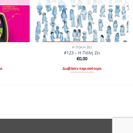
Η ΠΌΛΗ ΖΕΙ
ι
#123 – Η Πόλη Ζει
€
0,00
ρα
Διαβάστε περισσότερα