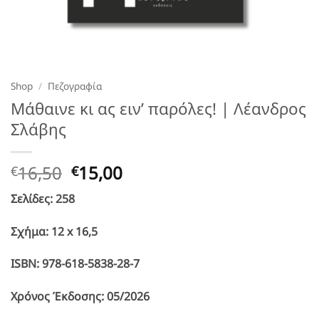
Shop
/
Πεζογραφία
Μάθαινε κι ας ειν’ παρόλες! | Λέανδρος
Σλάβης
Original
Η
16,50
15,00
€
€
price
τρέχουσα
Σελίδες: 258
was:
τιμή
€16,50.
είναι:
Σχήμα: 12 x 16,5
€15,00.
ISBN: 978-618-5838-28-7
Χρόνος Έκδοσης: 05/2026