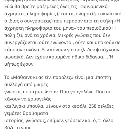
Εδώ θα βρείτε μαζεμένες όλες τις –φαινομενικά–
άχρηστες πληροφορίες (έτσι τις ονοματίζει σκωπτικά
ο ίδιος ο συγγραφέας) που πέρασαν από τη στήλη «Η
άχρηστη πληροφορία του μήνα» του περιοδικού Η
πόλη ζει, ανά τα χρόνια. Μικρές γνώσεις που δεν
συνεργάζονται, ούτε ενώνονται, ούτε και υπακούν σε
κάποιον κανόνα. Δεν κάνουν για παζλ. Δεν φτιάχνουν
μωσαϊκό. Δεν έχουν κρυμμένο ηθικό δίδαγμα…. Ή
μήπως έχουν;
Το «Μάθαινε κι ας είν’ παρόλες» είναι μια ύποπτη
συλλογή από μικρές
γνώσεις που τρυπώνουν. Που γαργαλάνε. Που σε
κάνουν να χαμογελάς
και λιγάκι ύπουλα, μένουν στο κεφάλι. 258 σελίδες
γεμάτες θραύσματα
ιστορίας, γλώσσας, εθίμων, γεύσεων και ό, τι άλλο
βάζει ο νους.