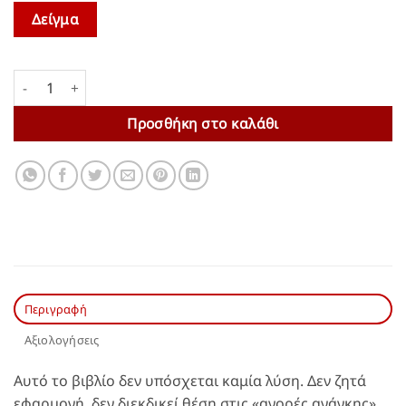
Δείγμα
Μάθαινε κι ας ειν' παρόλες! | Λέανδρος Σλάβης ποσότητα
Προσθήκη στο καλάθι
Περιγραφή
Αξιολογήσεις
Αυτό το βιβλίο δεν υπόσχεται καμία λύση. Δεν ζητά
εφαρμογή, δεν διεκδικεί θέση στις «αγορές ανάγκης».