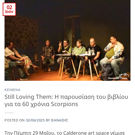
02
Ιούν
ΚΕΊΜΕΝΑ
Still Loving Them: Η παρουσίαση του βιβλίου
για τα 60 χρόνια Scorpions
POSTED ON
02/06/2025
BY
ΘΑΝΆΣΗΣ
Την Πέμπτη 29 Μαΐου, το Calderone art space γέμισε