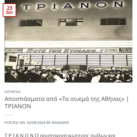
23
Σεπ
ΚΕΊΜΕΝΑ
Αποσπάσματα από «Τα σινεμά της Αθήνας» |
ΤΡΙΑΝΟΝ
POSTED ON
23/09/2024
BY
ΘΑΝΆΣΗΣ
T Ρ Ι Α Ν Ο Ν Ο αριστοκρατικώτερος ομίλων και